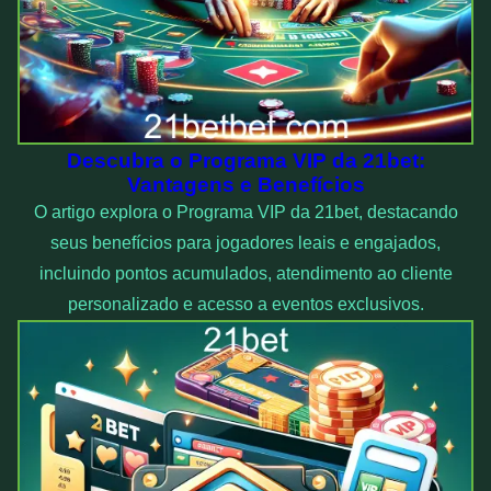
Descubra o Programa VIP da 21bet:
Vantagens e Benefícios
O artigo explora o Programa VIP da 21bet, destacando
seus benefícios para jogadores leais e engajados,
incluindo pontos acumulados, atendimento ao cliente
personalizado e acesso a eventos exclusivos.