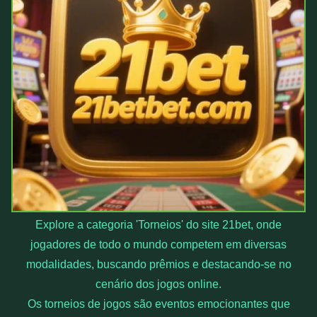
Explore a categoria 'Torneios' do site 21bet, onde
jogadores de todo o mundo competem em diversas
modalidades, buscando prêmios e destacando-se no
cenário dos jogos online.
Os torneios de jogos são eventos emocionantes que